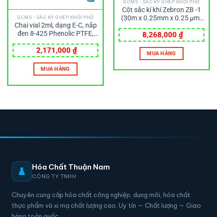
GCMS - SẮC KÝ GHÉP KHỐI PHỔ
Cột sắc kí khí Zebron ZB -1
(30m x 0.25mm x 0.25 µm)
GCMS - SẮC KÝ GHÉP KHỐI PHỔ
Chai vial 2ml, dạng E-C, nắp
Phenomenex
đen 8-425 Phenolic PTFE,
8,268,000
₫
đệm cao su 14B Wheaton
2,171,000
₫
MUA HÀNG
MUA HÀNG
Hóa Chất Thuận Nam
CÔNG TY TNHH
Chuyên cung cấp hóa chất công nghiệp, dung môi, hóa chất
thực phẩm và xi mạ chất lượng cao. Uy tín — Chất lượng — Giao
hàng toàn quốc.