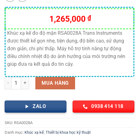
1,265,000
₫
Khúc xạ kế đo độ mặn RSA0028A Trans Instruments
được thiết kế gọn nhẹ, tiện dụng, độ bền cao, sử dụng
đơn giản, chi phí thấp. Máy hỗ trợ tính năng tự động
điều chỉnh nhiệt độ do ảnh hưởng của môi trường nên
giúp đưa ra kết quả đo tin cậy.
Khúc xạ kế đo độ mặn RSA 0028A Trans Instruments số lượng
MUA HÀNG
ZALO
0938 414 118
SKU:
RSA0028A
Danh mục:
Khúc xạ kế
,
Thiết bị khoa học kỹ thuật