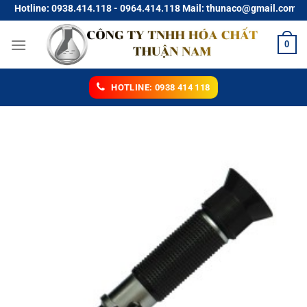
Chuyển
otline: 0938.414.118 - 0964.414.118 Mail: thunaco@gmail.com
đến
nội
0
dung
HOTLINE: 0938 414 118