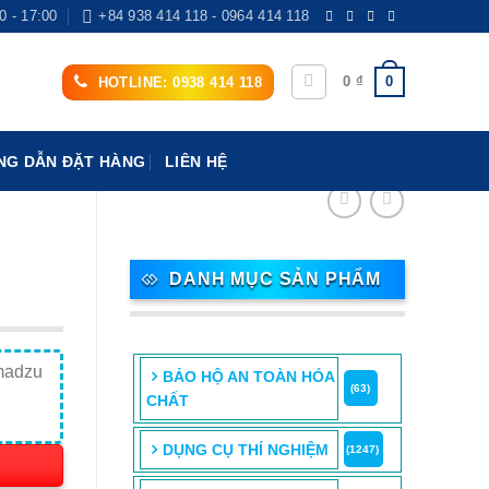
0 - 17:00
+84 938 414 118 - 0964 414 118
0
0
₫
HOTLINE: 0938 414 118
G DẪN ĐẶT HÀNG
LIÊN HỆ
DANH MỤC SẢN PHẨM
imadzu
BẢO HỘ AN TOÀN HÓA
(63)
CHẤT
DỤNG CỤ THÍ NGHIỆM
(1247)