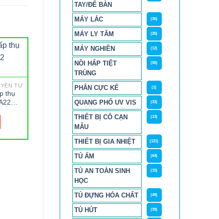
TAY/ĐỂ BÀN
MÁY LẮC
(36)
MÁY LY TÂM
(26)
MÁY NGHIỀN
(12)
NỒI HẤP TIỆT
(55)
TRÙNG
UYÊN TỬ
PHÂN CỰC KẾ
(1)
p thụ
A22
QUANG PHỔ UV VIS
(33)
THIẾT BỊ CÔ CẠN
(13)
MẪU
THIẾT BỊ GIA NHIỆT
(121)
GCMS - SẮC KÝ GHÉP KHỐI PHỔ
3 mL Vial, Serum, Type I
Bình cấy mô CEL
TỦ ẤM
(64)
trắng, ko nắp Wheaton
350ml, có chiếu xạ
Gamma – Whea
TỦ AN TOÀN SINH
(15)
1,659,000
₫
5,546,000
₫
HỌC
TỦ ĐỰNG HÓA CHẤT
(49)
MUA HÀNG
MUA HÀNG
TỦ HÚT
(39)