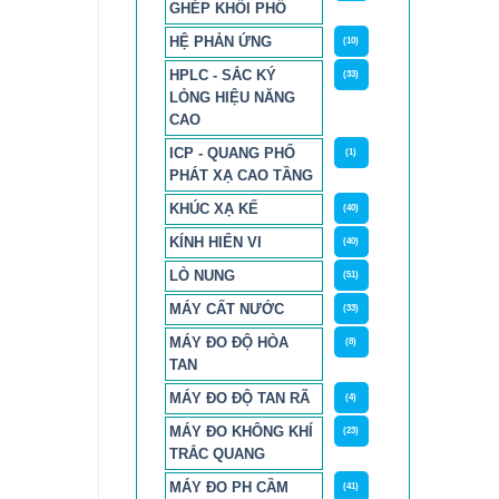
GHÉP KHỐI PHỔ
HỆ PHẢN ỨNG
(10)
HPLC - SẮC KÝ
(33)
LỎNG HIỆU NĂNG
CAO
ICP - QUANG PHỔ
(1)
PHÁT XẠ CAO TẦNG
KHÚC XẠ KẾ
(40)
KÍNH HIỂN VI
(40)
LÒ NUNG
(51)
MÁY CẤT NƯỚC
(33)
MÁY ĐO ĐỘ HÒA
(8)
TAN
MÁY ĐO ĐỘ TAN RÃ
(4)
MÁY ĐO KHÔNG KHÍ
(23)
TRẮC QUANG
MÁY ĐO PH CẦM
(41)