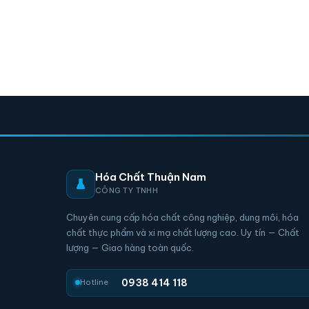
Hóa Chất Thuận Nam
CÔNG TY TNHH
Chuyên cung cấp hóa chất công nghiệp, dung môi, hóa
chất thực phẩm và xi mạ chất lượng cao. Uy tín — Chất
lượng — Giao hàng toàn quốc.
0938 414 118
Hotline