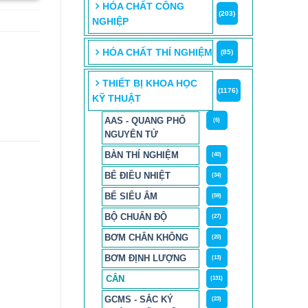
HÓA CHẤT CÔNG
(203)
NGHIỆP
HÓA CHẤT THÍ NGHIỆM
(85)
THIẾT BỊ KHOA HỌC
(1176)
KỸ THUẬT
AAS - QUANG PHỔ
(6)
NGUYÊN TỬ
BÀN THÍ NGHIỆM
(40)
BỂ ĐIỀU NHIỆT
(34)
BỂ SIÊU ÂM
(59)
BỘ CHUẨN ĐỘ
(27)
BƠM CHÂN KHÔNG
(20)
BƠM ĐỊNH LƯỢNG
(13)
CÂN
(131)
GCMS - SẮC KÝ
(23)