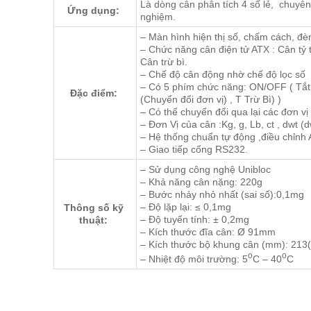
Là dòng cân phân tích 4 số lẻ, chu
Ứng dụng:
nghiệm.
– Màn hình hiện thị số, chấm cách, đèn
– Chức năng cân điện tử ATX : Cân tỷ
Cân trừ bì.
– Chế độ cân động nhờ chế độ lọc số
– Có 5 phím chức năng: ON/OFF ( Tắt m
Đặc điểm:
(Chuyển đổi đơn vị) , T Trừ Bì) )
– Có thể chuyển đổi qua lại các đơn v
– Đơn Vị của cân :Kg, g, Lb, ct , dwt (
– Hệ thống chuẩn tự động ,điều chỉnh
– Giao tiếp cổng RS232.
– Sử dụng công nghệ Unibloc
– Khả năng cân nặng: 220g
– Bước nhảy nhỏ nhất (sai số):0,1mg
– Độ lặp lại: ≤ 0,1mg
Thông số kỹ
– Độ tuyến tính: ± 0,2mg
thuật:
– Kích thước đĩa cân: Ø 91mm
– Kích thước bộ khung cân (mm): 213(
o
o
– Nhiệt độ môi trường: 5
C – 40
C