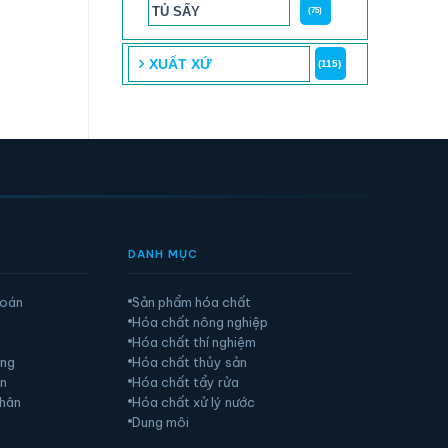
TỦ SẤY
(75)
XUẤT XỨ
(115)
DANH MỤC
toán
Sản phẩm hóa chất
Hóa chất nông nghiệp
Hóa chất thí nghiệm
àng
Hóa chất thủy sản
ển
Hóa chất tẩy rửa
nhân
Hóa chất xử lý nước
Dung môi