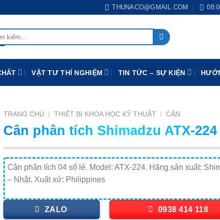
THUNACO@GMAIL.COM
08:0
:
CHẤT
VẬT TƯ THÍ NGHIỆM
TIN TỨC – SỰ KIỆN
HƯỚN
TRANG CHỦ
/
THIẾT BỊ KHOA HỌC KỸ THUẬT
/
CÂN
Cân phân tích Shimadzu ATX-224
Cân phân tích 04 số lẻ. Model: ATX-224. Hãng sản xuất: Sh
– Nhật. Xuất xứ: Philippines
ZALO
0938 414 118