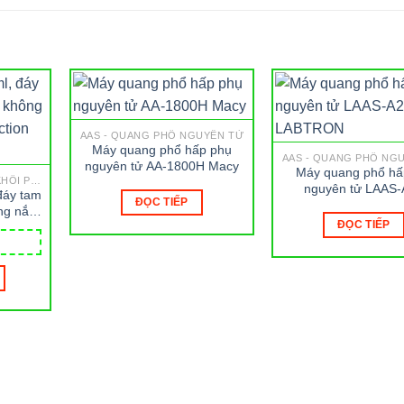
AAS - QUANG PHỔ NGUYÊN TỬ
Máy quang phổ hấp phụ
AAS - QUANG PHỔ NG
nguyên tử AA-1800H Macy
Máy quang phổ hấ
GCMS - SẮC KÝ GHÉP KHỐI PHỔ
nguyên tử LAAS-
 đáy tam
ĐỌC TIẾP
LABTRON
ng nắp,
ĐỌC TIẾP
ion