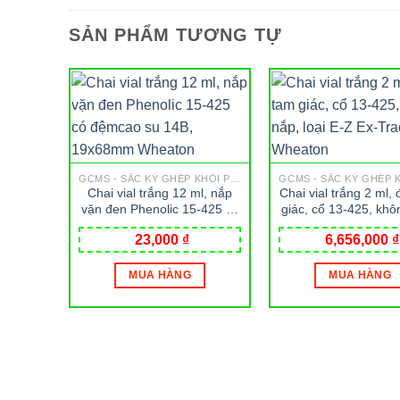
SẢN PHẨM TƯƠNG TỰ
GCMS - SẮC KÝ GHÉP KHỐI PHỔ
Chai vial trắng 12 ml, nắp
Chai vial trắng 2 ml,
vặn đen Phenolic 15-425 có
giác, cổ 13-425, khô
đệmcao su 14B, 19x68mm
loại E-Z Ex-Tract
23,000
₫
6,656,000
₫
Wheaton
Wheaton
MUA HÀNG
MUA HÀNG