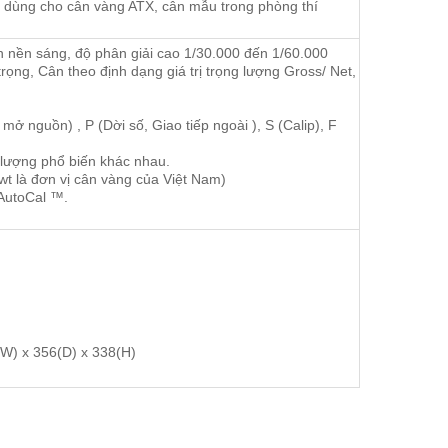
yên dùng cho cân vàng ATX, cân mẫu trong phòng thí
 nền sáng, độ phân giải cao 1/30.000 đến 1/60.000
 trọng, Cân theo định dạng giá trị trọng lượng Gross/ Net,
ở nguồn) , P (Dời số, Giao tiếp ngoài ), S (Calip), F
ị lượng phổ biến khác nhau.
dwt là đơn vị cân vàng của Việt Nam)
 AutoCal ™.
W) x 356(D) x 338(H)