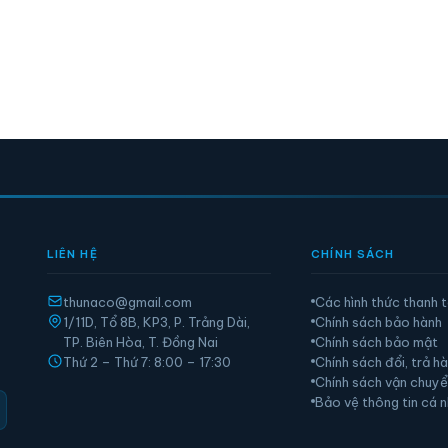
LIÊN HỆ
CHÍNH SÁCH
thunaco@gmail.com
Các hình thức thanh 
1/11D, Tổ 8B, KP3, P. Trảng Dài,
Chính sách bảo hành
TP. Biên Hòa, T. Đồng Nai
Chính sách bảo mật
Thứ 2 – Thứ 7: 8:00 – 17:30
Chính sách đổi, trả h
Chính sách vận chuy
Bảo vệ thông tin cá 