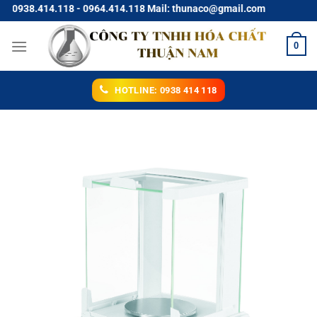
Chuyển
938.414.118 - 0964.414.118 Mail: thunaco@gmail.com
đến
nội
0
dung
HOTLINE: 0938 414 118