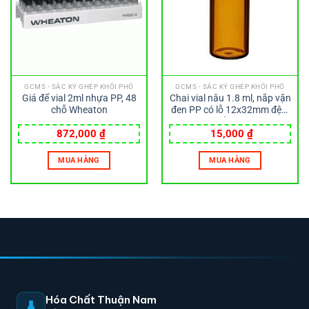
GCMS - SẮC KÝ GHÉP KHỐI PHỔ
GCMS - SẮC KÝ GHÉP KHỐI PHỔ
Giá để vial 2ml nhựa PP, 48
Chai vial nâu 1.8 ml, nắp vặn
chỗ Wheaton
đen PP có lỗ 12x32mm đệm
PTFE đỏ Wheaton
872,000
₫
15,000
₫
MUA HÀNG
MUA HÀNG
Hóa Chất Thuận Nam