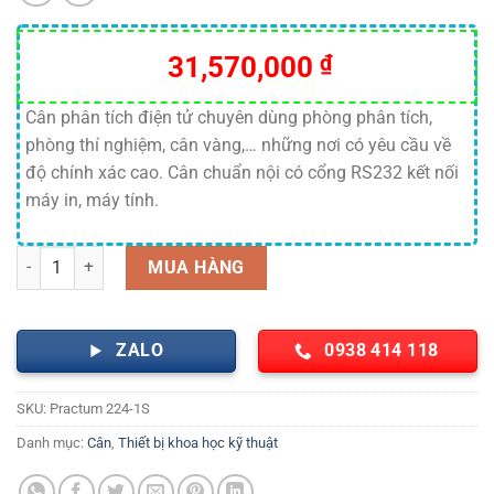
31,570,000
₫
Cân phân tích điện tử chuyên dùng phòng phân tích,
phòng thí nghiệm, cân vàng,… những nơi có yêu cầu về
độ chính xác cao. Cân chuẩn nội có cổng RS232 kết nối
máy in, máy tính.
Cân phân tích 4 số lẻ ( 220g x 0.0001g) Practum 224-1S, Sartorius s
MUA HÀNG
ZALO
0938 414 118
SKU:
Practum 224-1S
Danh mục:
Cân
,
Thiết bị khoa học kỹ thuật