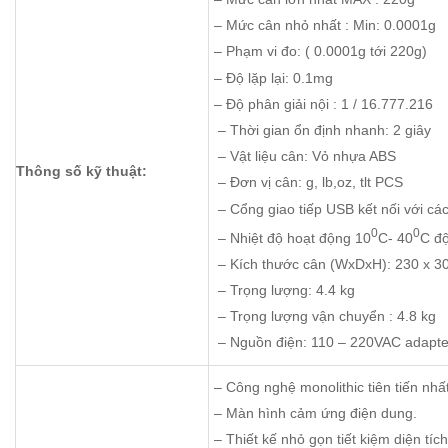
– Mức cân nhỏ nhất : Min: 0.0001g
– Phạm vi đo: ( 0.0001g tới 220g)
– Độ lặp lại: 0.1mg
– Độ phân giải nội : 1 / 16.777.216
– Thời gian ổn định nhanh: 2 giây
– Vật liệu cân: Vỏ nhựa ABS
Thông số kỹ thuật:
– Đơn vị cân: g, lb,oz, tlt PCS
– Cổng giao tiếp USB kết nối với các 
0
0
– Nhiệt độ hoạt động 10
C- 40
C đ
– Kích thước cân (WxDxH): 230 x 3
– Trọng lượng: 4.4 kg
– Trọng lượng vận chuyển : 4.8 kg
– Nguồn điện: 110 – 220VAC adapte
– Công nghệ monolithic tiên tiến nhấ
– Màn hình cảm ứng điện dung.
– Thiết kế nhỏ gọn tiết kiệm diện tí