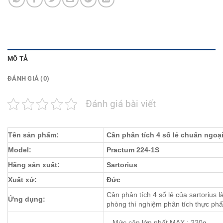
MÔ TẢ
ĐÁNH GIÁ (0)
Đánh giá bài viết
Tên sản phẩm:
Cân phân tích 4 số lẻ chuẩn ngoại
Model:
Practum 224-1S
Hãng sản xuất:
Sartorius
Xuất xứ:
Đức
Cân phân tích 4 số lẻ của sartorius 
Ứng dụng:
phòng thí nghiệm phân tích thực p
– Mức cân lớn nhất MAX : 220g