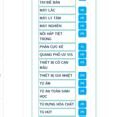
TAY/ĐỂ BÀN
MÁY LẮC
(36)
MÁY LY TÂM
(26)
MÁY NGHIỀN
(12)
NỒI HẤP TIỆT
(55)
TRÙNG
PHÂN CỰC KẾ
(1)
QUANG PHỔ UV VIS
(33)
THIẾT BỊ CÔ CẠN
(13)
MẪU
c
THIẾT BỊ GIA NHIỆT
(121)
TỦ ẤM
(64)
TỦ AN TOÀN SINH
(15)
HỌC
TỦ ĐỰNG HÓA CHẤT
(49)
TỦ HÚT
(39)