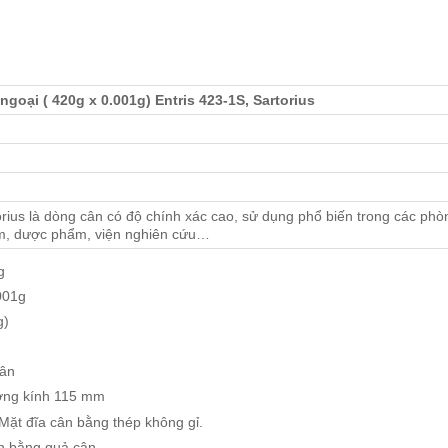
ngoại ( 420g x 0.001g) Entris 423-1S, Sartorius
orius là dòng cân có độ chính xác cao, sử dụng phổ biến trong các phò
ẩm, dược phẩm, viện nghiên cứu…
g
001g
g)
cân
ường kính 115 mm
 Mặt đĩa cân bằng thép không gỉ.
n bằng quả cân.