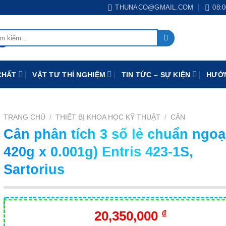
THUNACO@GMAIL.COM
08:0
:
CHẤT
VẬT TƯ THÍ NGHIỆM
TIN TỨC – SỰ KIỆN
HƯỚN
TRANG CHỦ
/
THIẾT BỊ KHOA HỌC KỸ THUẬT
/
CÂN
Cân phân tích 3 số lẻ chuẩn ngoại
420g x 0.001g) Entris 423-1S,
Sartorius
20,350,000
₫