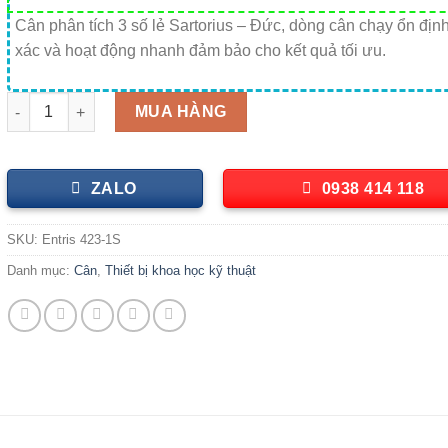
Cân phân tích 3 số lẻ Sartorius – Đức, dòng cân chạy ổn định
xác và hoạt động nhanh đảm bảo cho kết quả tối ưu.
Cân phân tích 3 số lẻ chuẩn ngoại ( 420g x 0.001g) Entris 423-1S
MUA HÀNG
ZALO
0938 414 118
SKU:
Entris 423-1S
Danh mục:
Cân
,
Thiết bị khoa học kỹ thuật