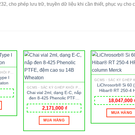
32, cho phép lưu trữ, truyền dữ liệu khi cần thiết, phục vụ cho 
GCMS - SẮC KÝ GHÉP KHỐI PHỔ
ype I
eaton
LiChrosorb® Si 60 
GCMS - SẮC KÝ GHÉP KHỐI PHỔ
Hibar® RT 250-4
Chai vial 2ml, dạng E-C, nắp
column Merck
đen 8-425 Phenolic PTFE,
18,047,000
đệm cao su 14B Wheaton
2,171,000
₫
MUA HÀNG
MUA HÀNG