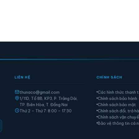
LIÊN HỆ
CHÍNH SÁCH
thunaco@gmail.com
Các hình thức thanh 
1/11D, Tổ 8B, KP3, P. Trảng Dài,
Chính sách bảo hành
TP. Biên Hòa, T. Đồng Nai
Chính sách bảo mật
Thứ 2 – Thứ 7: 8:00 – 17:30
Chính sách đổi, trả h
Chính sách vận chuy
Bảo vệ thông tin cá 