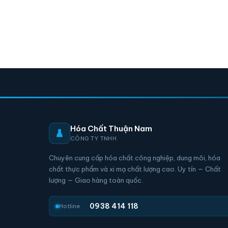
Hóa Chất Thuận Nam
CÔNG TY TNHH
Chuyên cung cấp hóa chất công nghiệp, dung môi, hóa
chất thực phẩm và xi mạ chất lượng cao. Uy tín — Chất
lượng — Giao hàng toàn quốc.
0938 414 118
Hotline