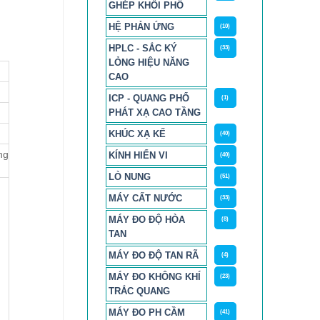
GHÉP KHỐI PHỔ
HỆ PHẢN ỨNG
(10)
HPLC - SẮC KÝ
(33)
LỎNG HIỆU NĂNG
CAO
ICP - QUANG PHỔ
(1)
PHÁT XẠ CAO TẦNG
KHÚC XẠ KẾ
(40)
ng
KÍNH HIỂN VI
(40)
LÒ NUNG
(51)
MÁY CẤT NƯỚC
(33)
MÁY ĐO ĐỘ HÒA
(8)
TAN
MÁY ĐO ĐỘ TAN RÃ
(4)
MÁY ĐO KHÔNG KHÍ
(23)
TRẮC QUANG
MÁY ĐO PH CẦM
(41)