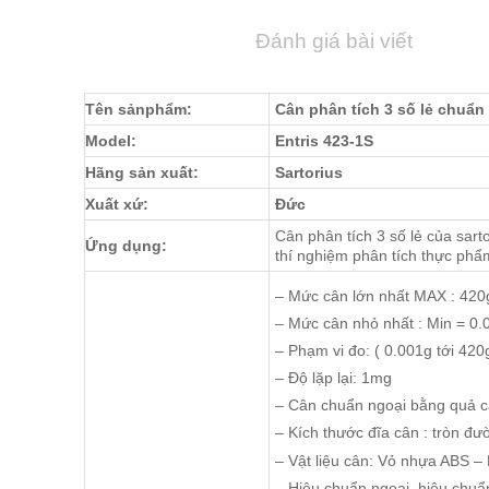
Đánh giá bài viết
Tên sảnphẩm:
Cân phân tích 3 số lẻ chuẩn 
Model:
Entris 423-1S
Hãng sản xuất:
Sartorius
Xuất xứ:
Đức
Cân phân tích 3 số lẻ của sart
Ứng dụng:
thí nghiệm phân tích thực ph
– Mức cân lớn nhất MAX : 420
– Mức cân nhỏ nhất : Min = 0.
– Phạm vi đo: ( 0.001g tới 420
– Độ lặp lại: 1mg
– Cân chuẩn ngoại bằng quả 
– Kích thước đĩa cân : tròn đ
– Vật liệu cân: Vỏ nhựa ABS –
– Hiệu chuẩn ngoại, hiệu chuẩ