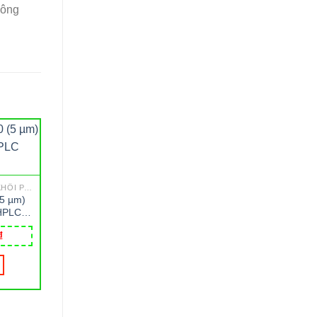
công
GCMS - SẮC KÝ GHÉP KHỐI PHỔ
(5 µm)
 HPLC
₫
GCMS - SẮC KÝ GHÉP KHỐI PHỔ
Chai vial trắng 12 ml, nắp
Grad V-Vial 3 mL, Cl
vặn đen Phenolic 15-425 có
400 S/T Cap Whe
đệmcao su 14B, 19x68mm