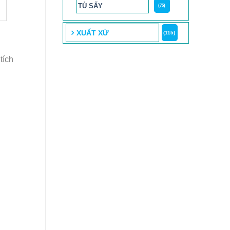
TỦ SẤY
(75)
XUẤT XỨ
(115)
tích