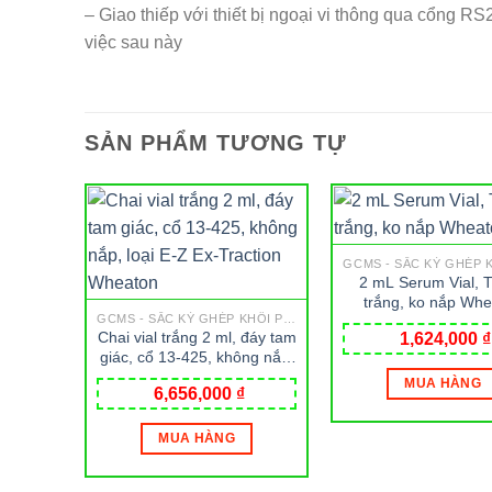
– Giao thiếp với thiết bị ngoại vi thông qua cổng RS2
việc sau này
SẢN PHẨM TƯƠNG TỰ
2 mL Serum Vial, T
trắng, ko nắp Wh
GCMS - SẮC KÝ GHÉP KHỐI PHỔ
Chai vial trắng 2 ml, đáy tam
1,624,000
₫
giác, cổ 13-425, không nắp,
loại E-Z Ex-Traction
MUA HÀNG
6,656,000
₫
Wheaton
MUA HÀNG