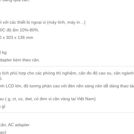
 với các thiết bị ngoại vi (máy tính, máy in…)
400C độ ẩm 10%-80%.
0 x 303 x 136 mm
8 kg
dapter kèm theo cân.
ện tích phù hợp cho các phòng thí nghiệm, cân đo độ cao su, cân ngành
ỏ.
ình LCD lớn, độ tương phản cao với đèn nền sáng nên dễ dàng thao tá
 ( g, ct, oz, dwt, có đơn vị cân vàng tại Việt Nam)
 gỉ.
 cân, AC adapter
ao)