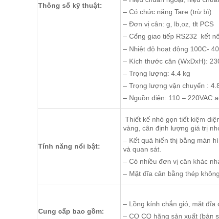
Thông số kỹ thuật:
– Có chức năng Tare (trừ bì)
– Đơn vị cân: g, lb,oz, tlt PCS
– Cổng giao tiếp RS232 kết nối
– Nhiệt độ hoạt động 100C- 
– Kích thước cân (WxDxH): 23
– Trọng lượng: 4.4 kg
– Trọng lượng vận chuyển : 4.
– Nguồn điện: 110 – 220VAC a
Thiết kế nhỏ gọn tiết kiệm di
vàng, cân định lượng giá trị nh
– Kết quả hiển thị bằng màn h
Tính năng nổi bật:
và quan sát.
– Có nhiều đơn vị cân khác nhau
– Mặt đĩa cân bằng thép không
– Lồng kính chắn gió, mặt đĩa
Cung cấp bao gồm:
– CO CQ hãng sản xuất (bản s