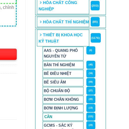
HÓA CHẤT CÔNG
(203)
, chính
NGHIỆP
HÓA CHẤT THÍ NGHIỆM
(85)
, Sartorius số lượng
THIẾT BỊ KHOA HỌC
(1176)
KỸ THUẬT
AAS - QUANG PHỔ
(6)
NGUYÊN TỬ
BÀN THÍ NGHIỆM
(40)
BỂ ĐIỀU NHIỆT
(34)
BỂ SIÊU ÂM
(59)
BỘ CHUẨN ĐỘ
(27)
BƠM CHÂN KHÔNG
(20)
BƠM ĐỊNH LƯỢNG
(13)
CÂN
(131)
GCMS - SẮC KÝ
(23)