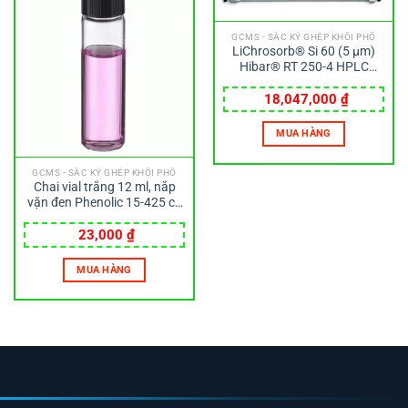
GCMS - SẮC KÝ GHÉP KHỐI PHỔ
LiChrosorb® Si 60 (5 µm)
Hibar® RT 250-4 HPLC
column Merck
18,047,000
₫
MUA HÀNG
GCMS - SẮC KÝ GHÉP KHỐI PHỔ
Chai vial trắng 12 ml, nắp
vặn đen Phenolic 15-425 có
đệmcao su 14B, 19x68mm
Wheaton
23,000
₫
MUA HÀNG