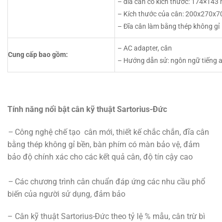
– đĩa cân có kích thước: 174×14
– Kích thước của cân: 200x270x
– Đĩa cân làm bằng thép không gỉ
– AC adapter, cân
Cung cấp bao gồm:
– Hướng dẫn sử: ngôn ngữ tiếng 
Tính năng nổi bật cân kỹ thuật Sartorius-Đức
–
Công nghệ chế tạo cân mới, thiết kế chắc chắn, đĩa cân
bằng thép không gỉ bền, bàn phím có màn bảo vệ, đảm
bảo độ chính xác cho các kết quả cân, độ tín cậy cao
–
Các chương trình cân chuẩn đáp ứng các nhu cầu phổ
biến của người sử dụng
,
đảm bảo
– Cân kỹ thuật Sartorius-Đức theo tỷ lệ % mẫu, cân trừ bì