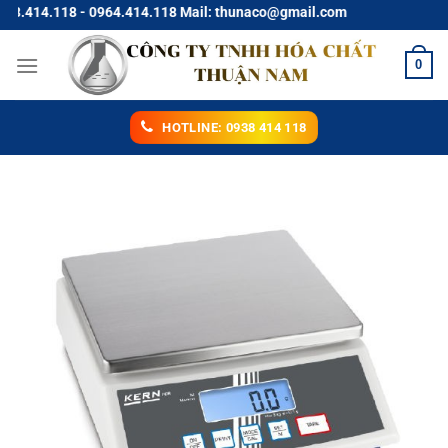
Chuyển
4.118 - 0964.414.118 Mail: thunaco@gmail.com
đến
nội
0
dung
HOTLINE: 0938 414 118