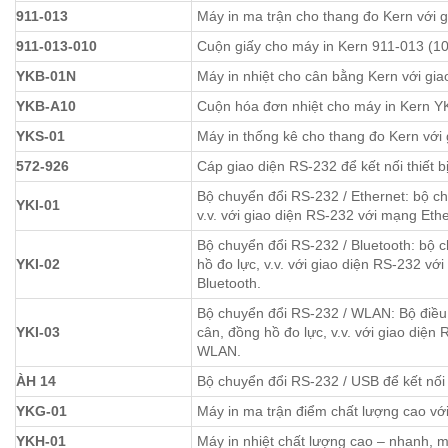
911-013
Máy in ma trận cho thang đo Kern với g
911-013-010
Cuộn giấy cho máy in Kern 911-013 (10
YKB-01N
Máy in nhiệt cho cân bằng Kern với gia
YKB-A10
Cuộn hóa đơn nhiệt cho máy in Kern Y
YKS-01
Máy in thống kê cho thang đo Kern với 
572-926
Cáp giao diện RS-232 để kết nối thiết b
Bộ chuyển đổi RS-232 / Ethernet: bộ ch
YKI-01
v.v. với giao diện RS-232 với mạng Ethe
Bộ chuyển đổi RS-232 / Bluetooth: bộ c
YKI-02
hồ đo lực, v.v. với giao diện RS-232 với
Bluetooth.
Bộ chuyển đổi RS-232 / WLAN: Bộ điều 
YKI-03
cân, đồng hồ đo lực, v.v. với giao diện 
WLAN.
ÀH 14
Bộ chuyển đổi RS-232 / USB để kết nối 
YKG-01
Máy in ma trận điểm chất lượng cao với
YKH-01
Máy in nhiệt chất lượng cao – nhanh,