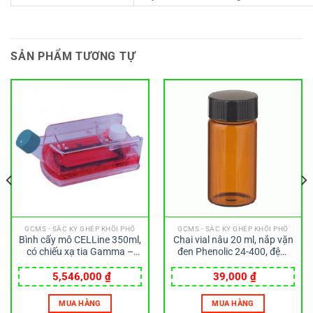
SẢN PHẨM TƯƠNG TỰ
GCMS - SẮC KÝ GHÉP KHỐI PHỔ
GCMS - SẮC KÝ GHÉP KHỐI PHỔ
Bình cấy mô CELLine 350ml,
Chai vial nâu 20 ml, nắp vặn
có chiếu xạ tia Gamma –
đen Phenolic 24-400, đệm
Wheaton
cao su 14B Wheaton
5,546,000
₫
39,000
₫
MUA HÀNG
MUA HÀNG