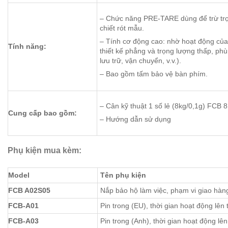
– Chức năng PRE-TARE dùng để trừ tr
chiết rót mẫu.
– Tính cơ động cao: nhờ hoạt động của 
Tính năng:
thiết kế phẳng và trọng lượng thấp, phù
lưu trữ, vận chuyển, v.v.).
– Bao gồm tấm bảo vệ bàn phím.
– Cân kỹ thuật 1 số lẻ (8kg/0,1g) FCB 
Cung cấp bao gồm:
– Hướng dẫn sử dụng
Phụ kiện mua kèm:
Model
Tên phụ kiện
FCB A02S05
Nắp bảo hộ làm việc, phạm vi giao hàng
FCB-A01
Pin trong (EU), thời gian hoạt động lên 
FCB-A03
Pin trong (Anh), thời gian hoạt động lên