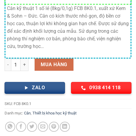
Cân kỹ thuật 1 số lẻ (8kg/0,1g) FCB 8K0.1, xuất xứ Kern
& Sohn – Đức. Cân có kích thước nhỏ gọn, độ bền cơ
học cao, thuận lợi khi không gian hạn chế. Được sử dụng
để xác định khối lượng của mẫu. Sử dụng trong các
phòng thí nghiệm cơ bản, phòng bào chế, viện nghiện
cứu, trường học…
Cân kỹ thuật 1 số lẻ (8kg/0,1g) FCB 8K0.1 Kern số lượng
MUA HÀNG
ZALO
0938 414 118
SKU:
FCB 8K0.1
Danh mục:
Cân
,
Thiết bị khoa học kỹ thuật