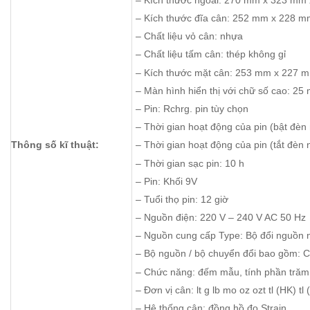
– Kích thước đĩa cân: 252 mm x 228 
– Chất liệu vỏ cân: nhựa
– Chất liệu tấm cân: thép không gỉ
– Kích thước mặt cân: 253 mm x 227 
– Màn hình hiển thị với chữ số cao: 25
– Pin: Rchrg. pin tùy chọn
– Thời gian hoạt động của pin (bật đèn 
Thông số kĩ thuật:
– Thời gian hoạt động của pin (tắt đèn 
– Thời gian sạc pin: 10 h
– Pin: Khối 9V
– Tuổi thọ pin: 12 giờ
– Nguồn điện: 220 V – 240 V AC 50 Hz
– Nguồn cung cấp Type: Bộ đổi nguồn 
– Bộ nguồn / bộ chuyển đổi bao gồm:
– Chức năng: đếm mẫu, tính phần trăm
– Đơn vị cân: lt g lb mo oz ozt tl (HK) tl 
– Hệ thống cân: đồng hồ đo Strain