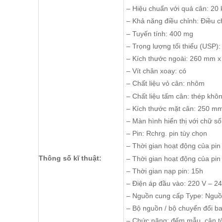
– Hiệu chuẩn với quả cân: 20 
– Khả năng điều chỉnh: Điều c
– Tuyến tính: 400 mg
– Trọng lượng tối thiểu (USP):
– Kích thước ngoài: 260 mm 
– Vít chân xoay: có
– Chất liệu vỏ cân: nhôm
– Chất liệu tấm cân: thép khôn
– Kích thước mặt cân: 250 m
– Màn hình hiển thị với chữ s
– Pin: Rchrg. pin tùy chọn
– Thời gian hoạt động của pin 
Thông số kĩ thuật:
– Thời gian hoạt động của pin 
– Thời gian nạp pin: 15h
– Điện áp đầu vào: 220 V – 2
– Nguồn cung cấp Type: Nguồ
– Bộ nguồn / bộ chuyển đổi 
– Chức năng: đếm mẫu, cân tổ