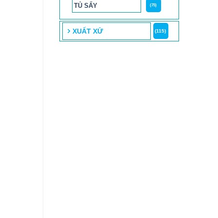
TỦ SẤY
(75)
XUẤT XỨ
(115)