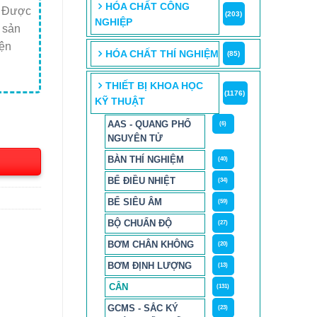
HÓA CHẤT CÔNG
. Được
(203)
NGHIỆP
 sản
iện
HÓA CHẤT THÍ NGHIỆM
(85)
THIẾT BỊ KHOA HỌC
(1176)
KỸ THUẬT
AAS - QUANG PHỔ
(6)
NGUYÊN TỬ
BÀN THÍ NGHIỆM
(40)
BỂ ĐIỀU NHIỆT
(34)
BỂ SIÊU ÂM
(59)
BỘ CHUẨN ĐỘ
(27)
BƠM CHÂN KHÔNG
(20)
BƠM ĐỊNH LƯỢNG
(13)
CÂN
(131)
GCMS - SẮC KÝ
(23)