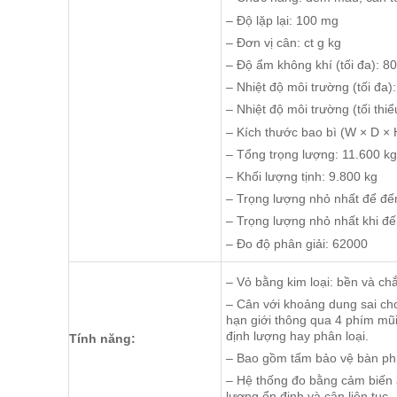
– Độ lặp lại: 100 mg
– Đơn vị cân: ct g kg
– Độ ẩm không khí (tối đa): 8
– Nhiệt độ môi trường (tối đa)
– Nhiệt độ môi trường (tối thiể
– Kích thước bao bì (W × D 
– Tổng trọng lượng: 11.600 kg
– Khối lượng tịnh: 9.800 kg
– Trọng lượng nhỏ nhất để đ
– Trọng lượng nhỏ nhất khi đ
– Đo độ phân giải: 62000
– Vỏ bằng kim loại: bền và ch
– Cân với khoảng dung sai cho 
hạn giới thông qua 4 phím mũi
định lượng hay phân loại.
Tính năng:
– Bao gồm tấm bảo vệ bàn ph
– Hệ thống đo bằng cảm biến â
lượng ổn định và cân liên tục.