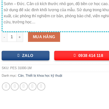
Sohn – Đức. Cân có kích thước nhỏ gọn, độ bền cơ học cao
sử dụng để xác định khối lượng của mẫu. Sử dụng trong khu
xuất, các phòng thí nghiệm cơ bản, phòng bào chế, viện ngh
cứu, trường học…
Cân kỹ thuật 1 số lẻ (31kg/0.1g) PES 31000-1M Kern số lượng
MUA HÀNG
ZALO
0938 414 118
SKU:
PES 31000-1M
Danh mục:
Cân
,
Thiết bị khoa học kỹ thuật