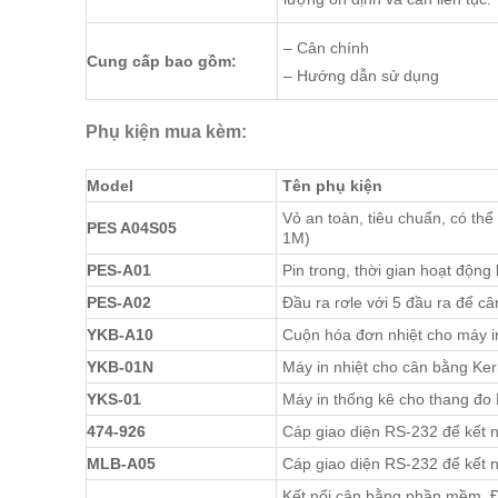
– Cân chính
Cung cấp bao gồm:
– Hướng dẫn sử dụng
Phụ kiện mua kèm:
Model
Tên phụ kiện
Vỏ an toàn, tiêu chuẩn, có th
PES A04S05
1M)
PES-A01
Pin trong, thời gian hoạt động 
PES-A02
Đầu ra rơle với 5 đầu ra để câ
YKB-A10
Cuộn hóa đơn nhiệt cho máy i
YKB-01N
Máy in nhiệt cho cân bằng Ker
YKS-01
Máy in thống kê cho thang đo 
474-926
Cáp giao diện RS-232 để kết nố
MLB-A05
Cáp giao diện RS-232 để kết nố
Kết nối cân bằng phần mềm. Để