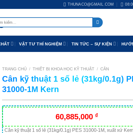
THUNACO@GMAIL.COM
08:0
:
CHẤT
VẬT TƯ THÍ NGHIỆM
TIN TỨC – SỰ KIỆN
HƯỚN
TRANG CHỦ
/
THIẾT BỊ KHOA HỌC KỸ THUẬT
/
CÂN
Cân kỹ thuật 1 số lẻ (31kg/0.1g) 
31000-1M Kern
60,885,000
₫
Cân kỹ thuật 1 số lẻ (31kg/0.1g) PES 31000-1M, xuất xứ Ker