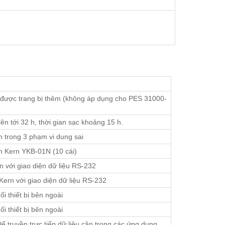
ể được trang bị thêm (không áp dụng cho PES 31000-
lên tới 32 h, thời gian sạc khoảng 15 h.
n trong 3 phạm vi dung sai
n Kern YKB-01N (10 cái)
n với giao diện dữ liệu RS-232
Kern với giao diện dữ liệu RS-232
i thiết bị bên ngoài
i thiết bị bên ngoài
 truyền trực tiếp dữ liệu cân trong các ứng dụng