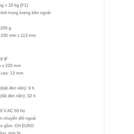
kg + 10 kg (F1)
hỉnh trọng lượng bên ngoài
 200 g
x 330 mm x 113 mm
g gỉ
m x 220 mm
ố cao: 13 mm
(bật đèn nền): 6 h
(tắt đèn nền): 32 h
40 V AC 50 Hz
n chuyển đổi ngoài
bao gồm: CH EURO
ng, tính %