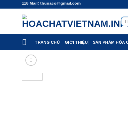
Chuyển
.414.118 Mail: thunaco@gmail.com
đến
nội
Tìm
dung
kiếm
TRANG CHỦ
GIỚI THIỆU
SẢN PHẨM HÓA 