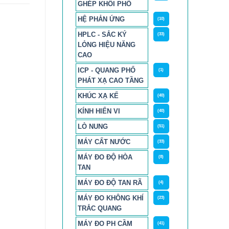
GHÉP KHỐI PHỔ
HỆ PHẢN ỨNG
(10)
HPLC - SẮC KÝ
(33)
LỎNG HIỆU NĂNG
CAO
ICP - QUANG PHỔ
(1)
PHÁT XẠ CAO TẦNG
KHÚC XẠ KẾ
(40)
KÍNH HIỂN VI
(40)
LÒ NUNG
(51)
MÁY CẤT NƯỚC
(33)
MÁY ĐO ĐỘ HÒA
(8)
TAN
MÁY ĐO ĐỘ TAN RÃ
(4)
MÁY ĐO KHÔNG KHÍ
(23)
TRẮC QUANG
MÁY ĐO PH CẦM
(41)