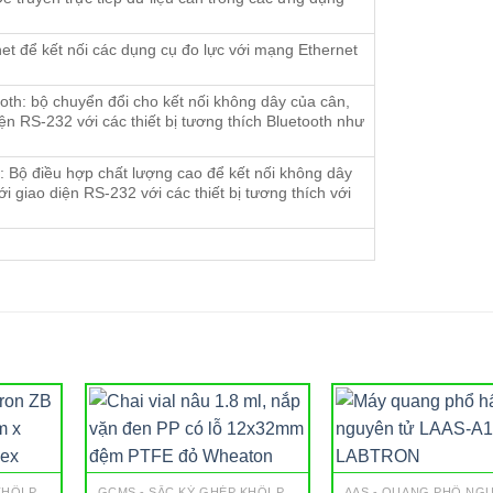
et để kết nối các dụng cụ đo lực với mạng Ethernet
oth: bộ chuyển đổi cho kết nối không dây của cân,
iện RS-232 với các thiết bị tương thích Bluetooth như
 Bộ điều hợp chất lượng cao để kết nối không dây
ới giao diện RS-232 với các thiết bị tương thích với
GCMS - SẮC KÝ GHÉP KHỐI PHỔ
GCMS - SẮC KÝ GHÉP KHỐI PHỔ
AAS - QUANG PHỔ NG