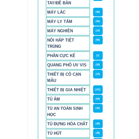
TAY/ĐỂ BÀN
MÁY LẮC
(36)
MÁY LY TÂM
(26)
MÁY NGHIỀN
(12)
NỒI HẤP TIỆT
(55)
TRÙNG
PHÂN CỰC KẾ
(1)
QUANG PHỔ UV VIS
(33)
THIẾT BỊ CÔ CẠN
(13)
MẪU
THIẾT BỊ GIA NHIỆT
(121)
TỦ ẤM
(64)
TỦ AN TOÀN SINH
(15)
HỌC
TỦ ĐỰNG HÓA CHẤT
(49)
TỦ HÚT
(39)