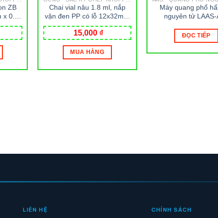
ron ZB
Chai vial nâu 1.8 ml, nắp
Máy quang phổ hấ
 x 0.25
vặn đen PP có lỗ 12x32mm
nguyên tử LAAS-
ex
đệm PTFE đỏ Wheaton
LABTRON
15,000
₫
ĐỌC TIẾP
MUA HÀNG
LIÊN HỆ
CHÍNH SÁCH