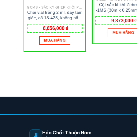
Cột sắc kí khí Zeb
GCMS - SẮC KÝ GHÉP KHỐI PHỔ
-1MS (30m x 0.25mm
Chai vial trắng 2 ml, đáy tam
µm) Phenomen
giác, cổ 13-425, không nắp,
9,373,000
₫
loại E-Z Ex-Traction
6,656,000
₫
Wheaton
MUA HÀNG
MUA HÀNG
Hóa Chất Thuận Nam