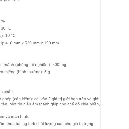
0 %
: 30 °C
u): 10 °C
× H): 410 mm x 520 mm x 190 mm
ếm mảnh (phòng thí nghiệm): 500 mg
ếm miếng (bình thường): 5 g
ắc chắn.
phép (cân kiểm): cài vào 2 giá trị giới hạn trên và giới
 tên. Một tín hiệu âm thanh giúp cho chế độ chia phần,
ím và màn hình.
m thoa tuning fork chất lượng cao cho giá trị trọng