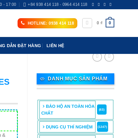
0 - 17:00
+84 938 414 118 - 0964 414 118
0
0
₫
HOTLINE: 0938 414 118
G DẪN ĐẶT HÀNG
LIÊN HỆ
DANH MỤC SẢN PHẨM
PES
BẢO HỘ AN TOÀN HÓA
(63)
CHẤT
DỤNG CỤ THÍ NGHIỆM
(1247)
n &