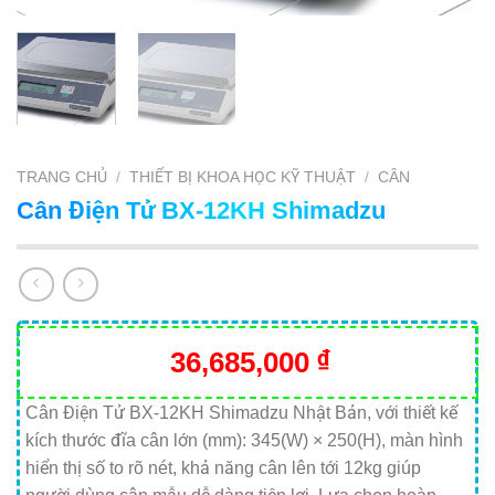
TRANG CHỦ
/
THIẾT BỊ KHOA HỌC KỸ THUẬT
/
CÂN
Cân Điện Tử BX-12KH Shimadzu
36,685,000
₫
Cân Điện Tử BX-12KH Shimadzu Nhật Bản, với thiết kế
kích thước đĩa cân lớn (mm): 345(W) × 250(H), màn hình
hiển thị số to rõ nét, khả năng cân lên tới 12kg giúp