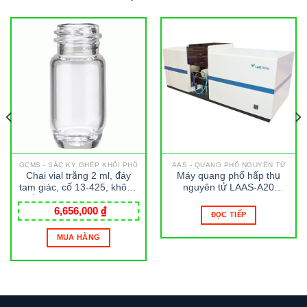
GCMS - SẮC KÝ GHÉP KHỐI PHỔ
AAS - QUANG PHỔ NGUYÊN TỬ
Chai vial trắng 2 ml, đáy
Máy quang phổ hấp thụ
tam giác, cổ 13-425, không
nguyên tử LAAS-A20
nắp, loại E-Z Ex-Traction
LABTRON
6,656,000
₫
Wheaton
ĐỌC TIẾP
MUA HÀNG