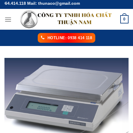
Chuyển
64.414.118 Mail: thunaco@gmail.com
đến
nội
0
dung
HOTLINE: 0938 414 118