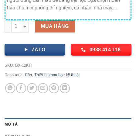
người dùng cân mẫu dễ dàng tiện lợi. Lựa chọn hoàn
hảo cho mọi phòng thí nghiệm, cá nhân, nhà máy,…
Cân Điện Tử BX-12KH Shimadzu số lượng
MUA HÀNG
ZALO
0938 414 118
SKU:
BX-12KH
Danh mục:
Cân
,
Thiết bị khoa học kỹ thuật
MÔ TẢ