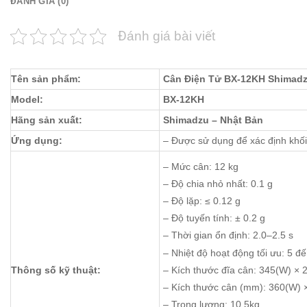
ĐÁNH GIÁ (0)
Đánh giá bài viết
Tên sản phẩm:
Cân Điện Tử BX-12KH Shimad
Model:
BX-12KH
Hãng sản xuất:
Shimadzu – Nhật Bản
Ứng dụng:
– Được sử dụng để xác định khố
– Mức cân: 12 kg
– Độ chia nhỏ nhất: 0.1 g
– Độ lặp: ≤ 0.12 g
– Độ tuyến tính: ± 0.2 g
– Thời gian ổn định: 2.0–2.5 s
– Nhiệt độ hoạt động tối ưu: 5 đ
– Kích thước đĩa cân: 345(W) × 
Thông số kỹ thuật:
– Kích thước cân (mm): 360(W) 
– Trọng lượng: 10.5kg