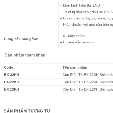
– Màn hình hiển thị: LCD
– Thiết bị đầu vào / đầu ra: RS-
– Đơn vị cân: g, kg, ct, mom, %, p
– Hiệu chuẩn: với quả cân bên n
– 01 Máy chính
Cung cấp bao gồm:
– Hướng dẫn sử dụng.
Sản phẩm tham khảo:
Code
Tên sản phẩm
BX-32KH
Cân Điện Tử BX-32KH Shimad
BX-22KH
Cân Điện Tử BX-22KH Shimad
BX-12KH
Cân Điện Tử BX-12KH Shimad
SẢN PHẨM TƯƠNG TỰ