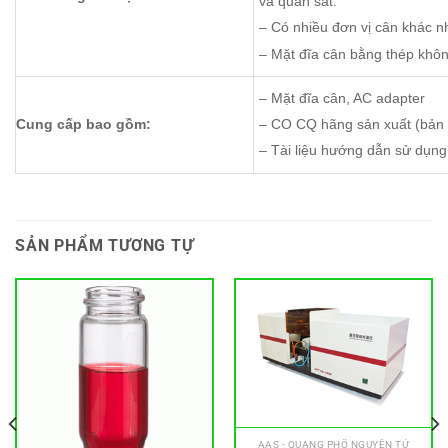
và quan sát.
– Có nhiều đơn vị cân khác nha
– Mặt đĩa cân bằng thép khôn
– Mặt đĩa cân, AC adapter
Cung cấp bao gồm:
– CO CQ hãng sản xuất (bản 
– Tài liệu hướng dẫn sử dụng
SẢN PHẨM TƯƠNG TỰ
AAS - QUANG PHỔ NGUYÊN TỬ