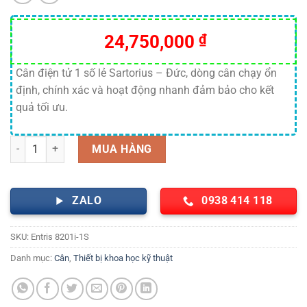
24,750,000
₫
Cân điện tử 1 số lẻ Sartorius – Đức, dòng cân chạy ổn
định, chính xác và hoạt động nhanh đảm bảo cho kết
quả tối ưu.
Cân điện tử 1 số lẻ chuẩn nội ( 8200g x 0.1g) Entris 8201i-1S, Sartor
MUA HÀNG
ZALO
0938 414 118
SKU:
Entris 8201i-1S
Danh mục:
Cân
,
Thiết bị khoa học kỹ thuật