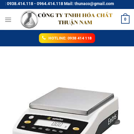
Chuyển
938.414.118 - 0964.414.118 Mail: thunaco@gmail.com
đến
nội
0
dung
HOTLINE: 0938 414 118