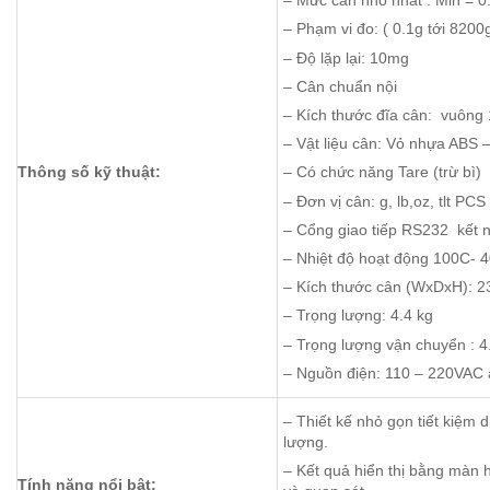
– Mức cân nhỏ nhất : Min = 0
– Phạm vi đo: ( 0.1g tới 8200
– Độ lặp lại: 10mg
– Cân chuẩn nội
– Kích thước đĩa cân: vuông
– Vật liệu cân: Vỏ nhựa ABS 
Thông số kỹ thuật:
– Có chức năng Tare (trừ bì)
– Đơn vị cân: g, lb,oz, tlt PCS
– Cổng giao tiếp RS232 kết nố
– Nhiệt độ hoạt động 100C-
– Kích thước cân (WxDxH): 2
– Trọng lượng: 4.4 kg
– Trọng lượng vận chuyển : 4
– Nguồn điện: 110 – 220VAC 
– Thiết kế nhỏ gọn tiết kiệm 
lượng.
– Kết quả hiển thị bằng màn 
Tính năng nổi bật: