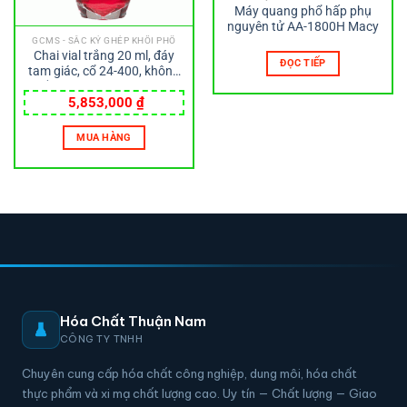
Máy quang phổ hấp phụ
nguyên tử AA-1800H Macy
GCMS - SẮC KÝ GHÉP KHỐI PHỔ
Chai vial trắng 20 ml, đáy
ĐỌC TIẾP
tam giác, cổ 24-400, không
nắp, loại E-Z Ex-Traction
Wheaton
5,853,000
₫
MUA HÀNG
Hóa Chất Thuận Nam
CÔNG TY TNHH
Chuyên cung cấp hóa chất công nghiệp, dung môi, hóa chất
thực phẩm và xi mạ chất lượng cao. Uy tín — Chất lượng — Giao