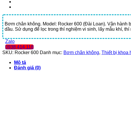
Bơm chân không. Model: Rocker 600 (Đài Loan). Vận hành bằn
dầu. Sử dụng để lọc trong thí nghiệm vi sinh, lấy mẫu khí, th
Zalo
0938 414 118
SKU:
Rocker 600
Danh mục:
Bơm chân không
,
Thiết bị khoa 
Mô tả
Đánh giá (0)