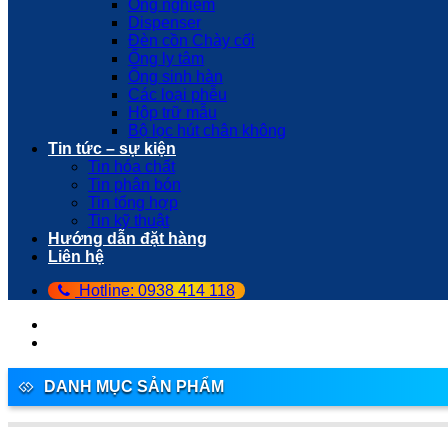
Ống nghiệm
Dispenser
Đèn cồn Chày cối
Ống ly tâm
Ống sinh hàn
Các loại phễu
Hộp trữ mẫu
Bộ lọc hút chân không
Tin tức – sự kiện
Tin hóa chất
Tin phân bón
Tin tổng hợp
Tin kỹ thuật
Hướng dẫn đặt hàng
Liên hệ
Hotline: 0938 414 118
DANH MỤC SẢN PHẨM