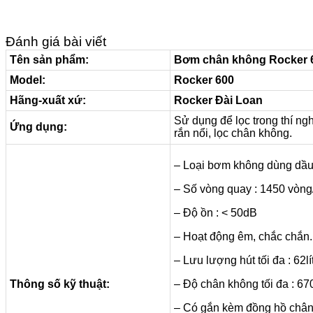
Đánh giá bài viết
Tên sản phẩm:
Bơm chân không Rocker 6
Model:
Rocker 600
Hãng-xuất xứ:
Rocker Đài Loan
Sử dụng để lọc trong thí ngh
Ứng dụng:
rắn nổi, lọc chân không.
– Loại bơm không dùng dầ
– Số vòng quay : 1450 vòng
– Độ ồn : < 50dB
– Hoạt động êm, chắc chắn.
– Lưu lượng hút tối đa : 62lí
Thông số kỹ thuật:
– Độ chân không tối đa : 
– Có gắn kèm đồng hồ châ