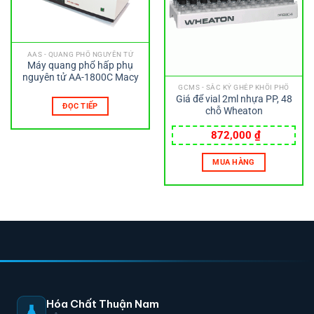
AAS - QUANG PHỔ NGUYÊN TỬ
Máy quang phổ hấp phụ
nguyên tử AA-1800C Macy
GCMS - SẮC KÝ GHÉP KHỐI PHỔ
Giá để vial 2ml nhựa PP, 48
ĐỌC TIẾP
chỗ Wheaton
872,000
₫
MUA HÀNG
Hóa Chất Thuận Nam