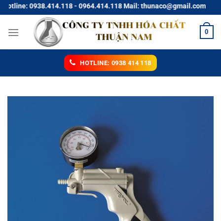
Chuyển
line: 0938.414.118 - 0964.414.118 Mail: thunaco@gmail.com
đến
nội
0
dung
HOTLINE: 0938 414 118