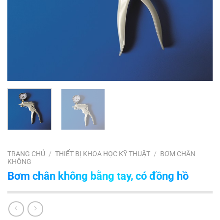
TRANG CHỦ
/
THIẾT BỊ KHOA HỌC KỸ THUẬT
/
BƠM CHÂN
KHÔNG
Bơm chân không bằng tay, có đồng hồ