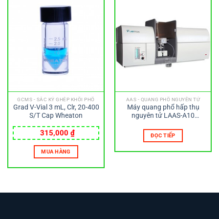
GCMS - SẮC KÝ GHÉP KHỐI PHỔ
AAS - QUANG PHỔ NGUYÊN TỬ
Grad V-Vial 3 mL, Clr, 20-400
Máy quang phổ hấp thụ
S/T Cap Wheaton
nguyên tử LAAS-A10
LABTRON
315,000
₫
ĐỌC TIẾP
MUA HÀNG