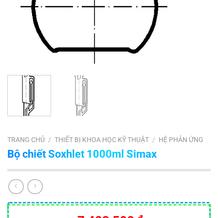
TRANG CHỦ
/
THIẾT BỊ KHOA HỌC KỸ THUẬT
/
HỆ PHẢN ỨNG
Bộ chiết Soxhlet 1000ml Simax