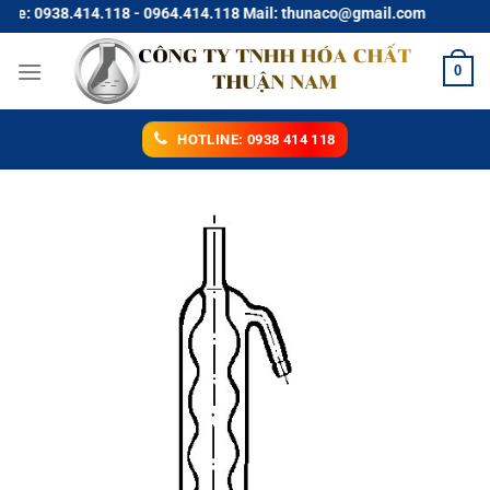
Chuyển
 0938.414.118 - 0964.414.118 Mail: thunaco@gmail.com
đến
nội
0
dung
HOTLINE: 0938 414 118