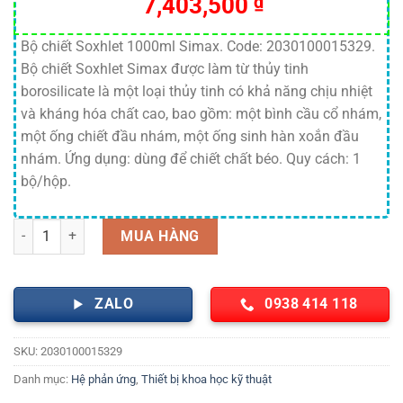
7,403,500
₫
Bộ chiết Soxhlet 1000ml Simax. Code: 2030100015329.
Bộ chiết Soxhlet Simax được làm từ thủy tinh
borosilicate là một loại thủy tinh có khả năng chịu nhiệt
và kháng hóa chất cao, bao gồm: một bình cầu cổ nhám,
một ống chiết đầu nhám, một ống sinh hàn xoắn đầu
nhám. Ứng dụng: dùng để chiết chất béo. Quy cách: 1
bộ/hộp.
Bộ chiết Soxhlet 1000ml Simax số lượng
MUA HÀNG
ZALO
0938 414 118
SKU:
2030100015329
Danh mục:
Hệ phản ứng
,
Thiết bị khoa học kỹ thuật