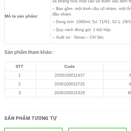
và kháng hóa chất cao và được xác định t
– Bao gồm: một bình cầu cổ nhám, một ốn
đầu nhám.
Mô tả sản phẩm:
– Dung tích: 1000ml; SJ: 71/51; SJ 1: 29/
– Quy cách đóng gói: 1 bộ/ hộp
– Xuất xứ : Simax – CH Séc
Sản phẩm tham khảo:
STT
Code
1
2030100011437
2
2030100015725
3
2030100015329
B
SẢN PHẨM TƯƠNG TỰ