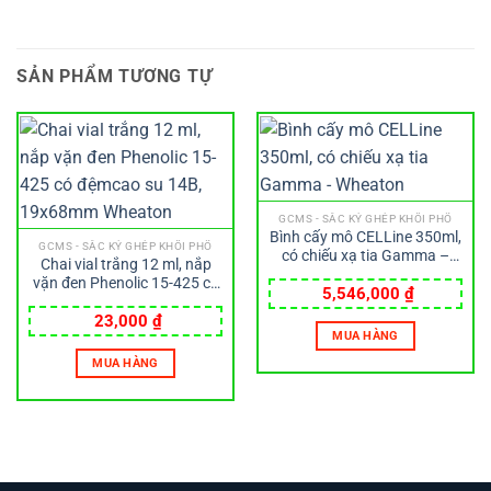
SẢN PHẨM TƯƠNG TỰ
GCMS - SẮC KÝ GHÉP KHỐI PHỔ
Bình cấy mô CELLine 350ml,
GCMS - SẮC KÝ GHÉP KHỐI PHỔ
có chiếu xạ tia Gamma –
Chai vial trắng 12 ml, nắp
Wheaton
vặn đen Phenolic 15-425 có
5,546,000
₫
đệmcao su 14B, 19x68mm
Wheaton
23,000
₫
MUA HÀNG
MUA HÀNG