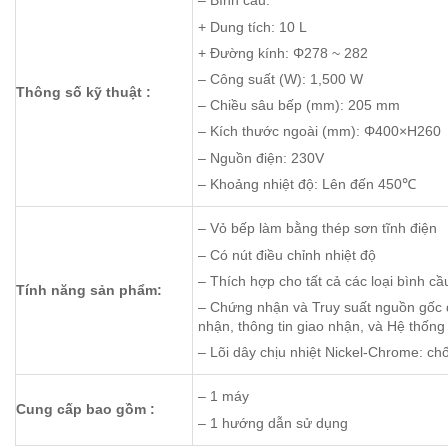
– Bình cầu:
+ Dung tích: 10 L
+ Đường kính: Φ278 ~ 282
– Công suất (W): 1,500 W
Thông số kỹ thuật :
– Chiều sâu bếp (mm): 205 mm
– Kích thước ngoài (mm): Φ400×H260
– Nguồn điện: 230V
– Khoảng nhiệt độ: Lên đến 450℃
– Vỏ bếp làm bằng thép sơn tĩnh điện
– Có nút điều chỉnh nhiệt độ
– Thích hợp cho tất cả các loại bình cầ
Tính năng sản phẩm:
– Chứng nhận và Truy suất nguồn gốc đ
nhận, thông tin giao nhận, và Hệ thống 
– Lõi dây chịu nhiệt Nickel-Chrome: chố
– 1 máy
Cung cấp bao gồm :
– 1 hướng dẫn sử dụng