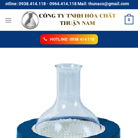
Chuyển
line: 0938.414.118 - 0964.414.118 Mail: thunaco@gmail.com
đến
nội
0
dung
HOTLINE: 0938 414 118