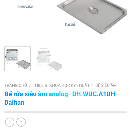
TRANG CHỦ
/
THIẾT BỊ KHOA HỌC KỸ THUẬT
/
BỂ SIÊU ÂM
Bể rửa siêu âm analog- DH.WUC.A10H-
Daihan