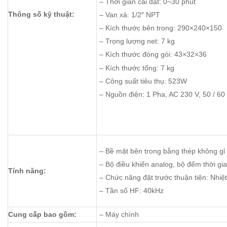
– Thời gian cài đặt: 0~30 phút
Thông số kỹ thuật:
– Van xả: 1/2″ NPT
– Kích thước bên trong: 290×240×150
– Trọng lượng net: 7 kg
– Kích thước đóng gói: 43×32×36
– Kích thước tổng: 7 kg
– Công suất tiêu thụ: 523W
– Nguồn điện: 1 Pha, AC 230 V, 50 / 6
– Bề mặt bên trong bằng thép không gỉ
– Bộ điều khiển analog, bộ đếm thời gia
Tính năng:
– Chức năng đặt trước thuận tiện: Nhiệt
– Tần số HF: 40kHz
Cung cấp bao gồm:
– Máy chính