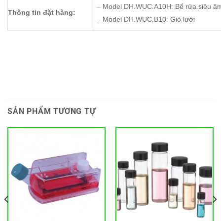
– Model DH.WUC.A10H: Bể rửa siêu â
Thông tin đặt hàng:
– Model DH.WUC.B10: Giỏ lưới
SẢN PHẨM TƯƠNG TỰ