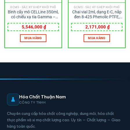
GCMS - SẮC KÝ GHÉP KHỐI PHỔ
GCMS - SẮC KÝ GHÉP KHỐI PHỔ
Bình cấy mô CELLine 350ml,
Chai vial 2ml, dạng E-C, nắp
có chiếu xạ tia Gamma –
đen 8-425 Phenolic PTFE,
Wheaton
đệm cao su 14B Wheaton
5,546,000
₫
2,171,000
₫
MUA HÀNG
MUA HÀNG
Hóa Chất Thuận Nam
CÔNG TY TNHH
Chuyên cung cấp hóa chất công nghiệp, dung môi, hóa chất
thực phẩm và xi mạ chất lượng cao. Uy tín — Chất lượng — Giao
hàng toàn quốc.