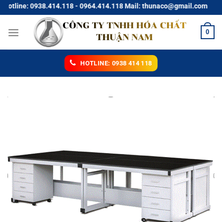
Chuyển
tline: 0938.414.118 - 0964.414.118 Mail: thunaco@gmail.com
đến
nội
0
dung
HOTLINE: 0938 414 118