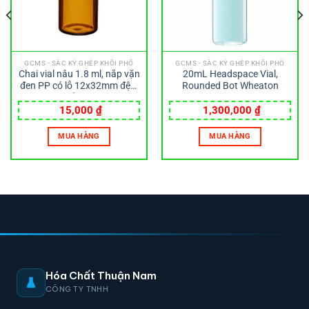
GCMS - SẮC KÝ GHÉP KHỐI PHỔ
GCMS - SẮC KÝ GHÉP KHỐI PHỔ
Chai vial nâu 1.8 ml, nắp vặn
20mL Headspace Vial,
đen PP có lỗ 12x32mm đệm
Rounded Bot Wheaton
PTFE đỏ Wheaton
15,000
₫
1,300,000
₫
MUA HÀNG
MUA HÀNG
Hóa Chất Thuận Nam
CÔNG TY TNHH