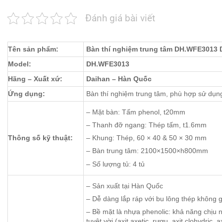
Đánh giá bài viết
Tên sản phẩm:
Bàn thí nghiệm trung tâm DH.WFE3013 
Model:
DH.WFE3013
Hãng – Xuất xứ:
Daihan – Hàn Quốc
Ứng dụng:
Bàn thí nghiệm trung tâm, phù hợp sử dụn
– Mặt bàn: Tấm phenol, t20mm
– Thanh đỡ ngang: Thép tấm, t1.6mm
Thông số kỹ thuật:
– Khung: Thép, 60 × 40 & 50 × 30 mm
– Bàn trung tâm: 2100×1500×h800mm
– Số lượng tủ: 4 tủ
– Sản xuất tại Hàn Quốc
– Dễ dàng lắp ráp với bu lông thép không 
– Bề mặt là nhựa phenolic: khả năng chịu nh
tuyệt vời (axit axetic, rượu, axit clohydric,