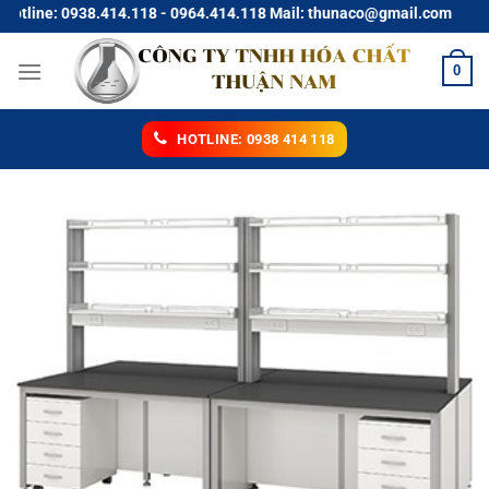
Chuyển
tline: 0938.414.118 - 0964.414.118 Mail: thunaco@gmail.com
đến
nội
0
dung
HOTLINE: 0938 414 118