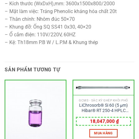
– Kích thước (WxDxH),mm: 3600x1500x800/2000
– Mặt làm việc: Tráng Phenolic kháng hóa chất 20t
– Thân chính: Nhôm đúc 50×70
– Khung đỡ: Ống SQ SS41 0x30, 40×20
– Ổ cắm điện: 110V/220V, 60HZ
– Kệ: Th18mm P.B W / L.P.M & Khung thép
SẢN PHẨM TƯƠNG TỰ
GCMS - SẮC KÝ GHÉP KHỐI PHỔ
LiChrosorb® Si 60 (5 µm)
Hibar® RT 250-4 HPLC
column Merck
18,047,000
₫
MUA HÀNG