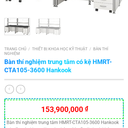
TRANG CHỦ
/
THIẾT BỊ KHOA HỌC KỸ THUẬT
/
BÀN THÍ
NGHIỆM
Bàn thí nghiệm trung tâm có kệ HMRT-
CTA105-3600 Hankook
153,900,000
₫
Bàn thí nghiệm trung tâm HMRT-CTA105-3600 Hankook