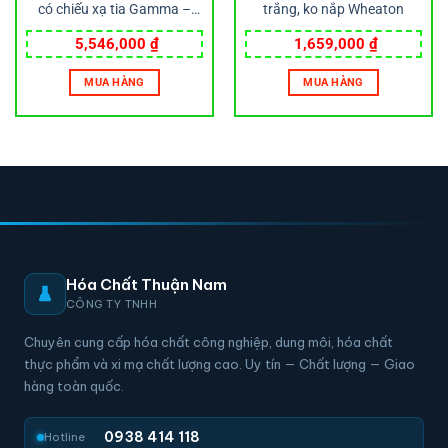
có chiếu xạ tia Gamma –
trắng, ko nắp Wheaton
Wheaton
5,546,000
₫
1,659,000
₫
MUA HÀNG
MUA HÀNG
Hóa Chất Thuận Nam
CÔNG TY TNHH
Chuyên cung cấp hóa chất công nghiệp, dung môi, hóa chất
thực phẩm và xi mạ chất lượng cao. Uy tín — Chất lượng — Giao
hàng toàn quốc.
0938 414 118
Hotline