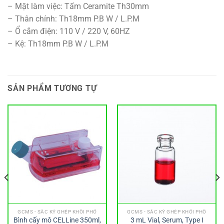
– Mặt làm việc: Tấm Ceramite Th30mm
– Thân chính: Th18mm P.B W / L.P.M
– Ổ cắm điện: 110 V / 220 V, 60HZ
– Kệ: Th18mm P.B W / L.P.M
SẢN PHẨM TƯƠNG TỰ
GCMS - SẮC KÝ GHÉP KHỐI PHỔ
GCMS - SẮC KÝ GHÉP KHỐI PHỔ
Bình cấy mô CELLine 350ml,
3 mL Vial, Serum, Type I