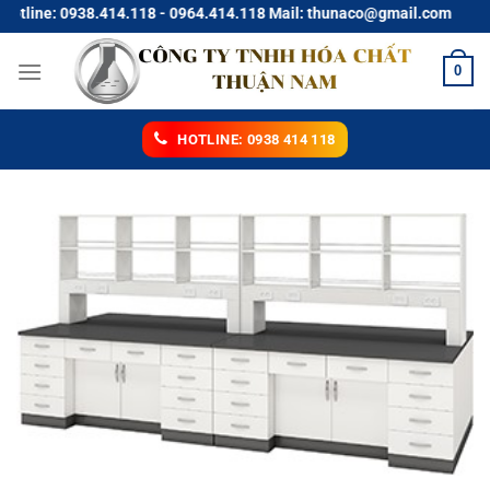
Chuyển
tline: 0938.414.118 - 0964.414.118 Mail: thunaco@gmail.com
đến
nội
0
dung
HOTLINE: 0938 414 118