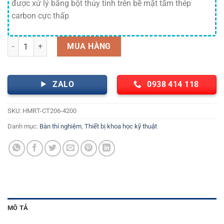
được xử lý bằng bột thủy tinh trên bề mặt tấm thép
carbon cực thấp
Bàn thí nghiệm trung tâm có kệ HMRT-CT206-4200 Hankook số lượn
MUA HÀNG
ZALO
0938 414 118
SKU:
HMRT-CT206-4200
Danh mục:
Bàn thí nghiệm
,
Thiết bị khoa học kỹ thuật
MÔ TẢ