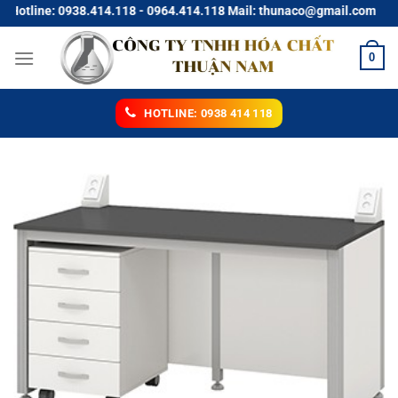
Chuyển
otline: 0938.414.118 - 0964.414.118 Mail: thunaco@gmail.com
đến
nội
0
dung
HOTLINE: 0938 414 118