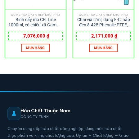
GCMS - SẮC KÝ GHÉP KHỐI PHỔ
GCMS - SẮC KÝ GHÉP KHỐI PHỔ
Bình cấy mô CELLine
Chai vial 2ml, dạng E-C, nắp
1000ml, có chiếu xã Gamma
đen 8-425 Phenolic PTFE,
– Wheaton
đệm cao su 14B Wheaton
7,076,000
₫
2,171,000
₫
MUA HÀNG
MUA HÀNG
Hóa Chất Thuận Nam
CÔNG TY TNHH
Chuyên cung cấp hóa chất công nghiệp, dung môi, hóa chất
thực phẩm và xi mạ chất lượng cao. Uy tín — Chất lượng — Giao