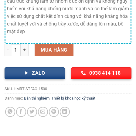
cấu trúc khung làm từ nhôm đúc ổn định và không nguy
hiểm với khả năng chống nước mạnh và có thể làm giảm
việc sử dụng chất kết dính cùng với khả năng kháng hóa
chất tuyệt vời và chống trầy xước, dễ dàng lên màu, bề
mặt đẹp
Bàn thí nghiệm áp tường HMRT-STFAO-1500 Hankook số lượng
MUA HÀNG
ZALO
0938 414 118
SKU:
HMRT-STFAO-1500
Danh mục:
Bàn thí nghiệm
,
Thiết bị khoa học kỹ thuật