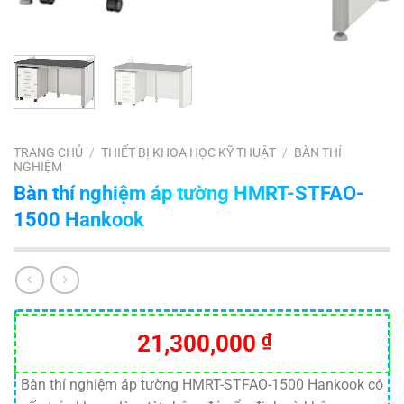
TRANG CHỦ
/
THIẾT BỊ KHOA HỌC KỸ THUẬT
/
BÀN THÍ
NGHIỆM
Bàn thí nghiệm áp tường HMRT-STFAO-
1500 Hankook
21,300,000
₫
Bàn thí nghiệm áp tường HMRT-STFAO-1500 Hankook có