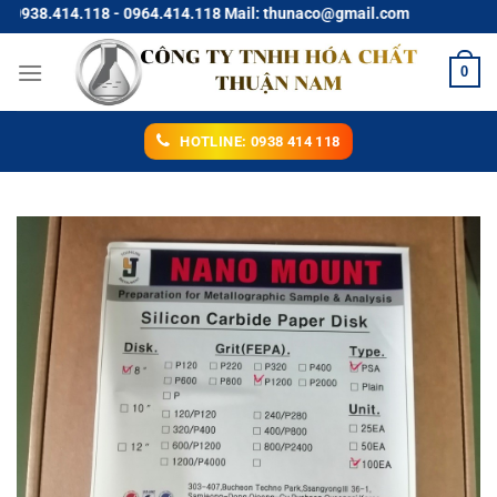
Chuyển
938.414.118 - 0964.414.118 Mail: thunaco@gmail.com
đến
nội
0
dung
HOTLINE: 0938 414 118