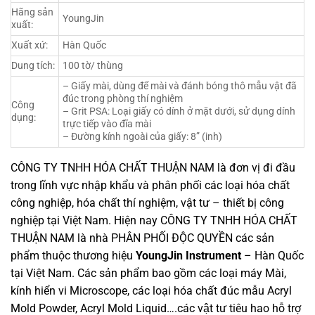
Hãng sản
YoungJin
xuất:
Xuất xứ:
Hàn Quốc
Dung tích:
100 tờ/ thùng
– Giấy mài, dùng để mài và đánh bóng thô mẫu vật đã
đúc trong phòng thí nghiệm
Công
– Grit PSA: Loại giấy có dính ở mặt dưới, sử dụng dính
dụng:
trực tiếp vào đĩa mài
– Đường kính ngoài của giấy: 8” (inh)
CÔNG TY TNHH HÓA CHẤT THUẬN NAM là đơn vị đi đầu
trong lĩnh vực nhập khẩu và phân phối các loại hóa chất
công nghiệp, hóa chất thí nghiệm, vật tư – thiết bị công
nghiệp tại Việt Nam. Hiện nay CÔNG TY TNHH HÓA CHẤT
THUẬN NAM là nhà PHÂN PHỐI ĐỘC QUYỀN các sản
phẩm thuộc thương hiệu
YoungJin
Instrument
– Hàn Quốc
tại Việt Nam. Các sản phẩm bao gồm các loại máy Mài,
kính hiển vi Microscope, các loại hóa chất đúc mẫu Acryl
Mold Powder, Acryl Mold Liquid….các vật tư tiêu hao hỗ trợ