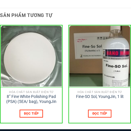
SẢN PHẨM TƯƠNG TỰ
HÓA CHẤT SẢN XUẤT ĐIỆN TỬ
HÓA CHẤT SẢN XUẤT ĐIỆN TỬ
8” Fine White Polishing Pad
Fine-SO Sol, YoungJin, 1 lít
(PSA) (5EA/ bag), YoungJin
ĐỌC TIẾP
ĐỌC TIẾP